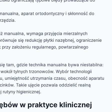
nacisku ograniczają typowe błędy prowadzące do
manualna, aparat ortodontyczny i skłonność do
rzędzia.
niż manualna, wymaga przyjęcia mierzalnych
równuje się redukcję płytki nazębnej, ograniczenie
k przy założeniu regularnego, powtarzalnego
się tam, gdzie technika manualna bywa niestabilna:
 i wokół tylnych trzonowców. Wybór technologii
u, umiejętność utrzymania czasu, obecność aparatu
inków. Takie ujęcie pozwala oddzielić realną
 rutyny higienicznej.
ębów w praktyce klinicznej