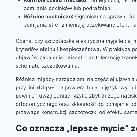
Kontrola czasu i nacisku
: Timery i czujniki 
pomijania odcinków lub podrażnień.
Różnice osobnicze
: Ograniczona sprawność 
pomijania stref zmieniają oczekiwany efekt na
Ocena, czy szczoteczka elektryczna myje lepiej 
kryteriów efektu i bezpieczeństwa. W praktyce po
objawów zapalenia dziąseł oraz tolerancję tkane
schematu szczotkowania.
Różnica między narzędziami najczęściej ujawnia 
przy linii dziąseł, na powierzchniach językowych
powinien uwzględniać ryzyko zbyt dużego nacisk
ortodontycznego oraz skłonność do pomijania odc
przewagę konstrukcji szczoteczki od efektu samej
Co oznacza „lepsze mycie” z