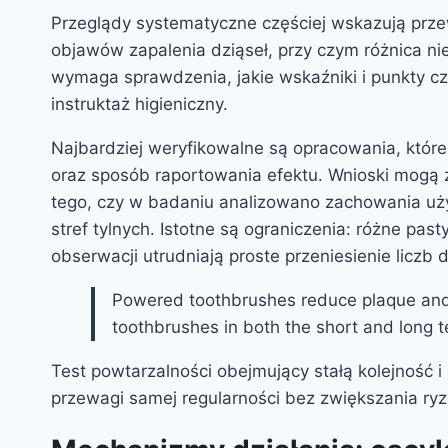
Przeglądy systematyczne częściej wskazują przew
objawów zapalenia dziąseł, przy czym różnica ni
wymaga sprawdzenia, jakie wskaźniki i punkty c
instruktaż higieniczny.
Najbardziej weryfikowalne są opracowania, które
oraz sposób raportowania efektu. Wnioski mogą za
tego, czy w badaniu analizowano zachowania użyt
stref tylnych. Istotne są ograniczenia: różne pas
obserwacji utrudniają proste przeniesienie liczb 
Powered toothbrushes reduce plaque and g
toothbrushes in both the short and long t
Test powtarzalności obejmujący stałą kolejność 
przewagi samej regularności bez zwiększania ry