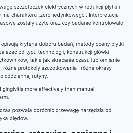
agę szczoteczek elektrycznych w redukcji płytki i
e ma charakteru „zero-jedynkowego”. Interpretacja
zasowe zostały użyte oraz czy badanie kontrolowało
 opisują kryteria doboru badań, metody oceny płytki
leżeć od typu technologii, konstrukcji główki i
kowników, takie jak skracanie czasu lub omijanie
ty, różne protokoły szczotkowania i różne okresy
do codziennej rutyny.
ingivitis more effectively than manual
erm.
i czas pozwala odróżnić przewagę narzędzia od
zyka błędów.