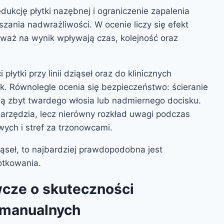
dukcję płytki nazębnej i ograniczenie zapalenia
ania nadwrażliwości. W ocenie liczy się efekt
eważ na wynik wpływają czas, kolejność oraz
łytki przy linii dziąseł oraz do klinicznych
ęk. Równolegle ocenia się bezpieczeństwo: ścieranie
ą zbyt twardego włosia lub nadmiernego docisku.
narzędzia, lecz nierówny rozkład uwagi podczas
ych i stref za trzonowcami.
dziąseł, to najbardziej prawdopodobna jest
otkowania.
cze o skuteczności
 manualnych