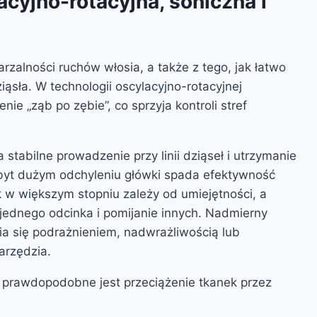
cyjno-rotacyjna, soniczna i
arzalności ruchów włosia, a także z tego, jak łatwo
ąsła. W technologii oscylacyjno-rotacyjnej
ie „ząb po zębie”, co sprzyja kontroli stref
stabilne prowadzenie przy linii dziąseł i utrzymanie
zbyt dużym odchyleniu główki spada efektywność
w większym stopniu zależy od umiejętności, a
jednego odcinka i pomijanie innych. Nadmierny
a się podrażnieniem, nadwrażliwością lub
arzędzia.
j prawdopodobne jest przeciążenie tkanek przez